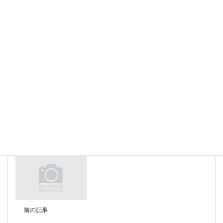
オーダーシューズは外反母趾のかたや幅広のかたなど自分の足に
合うダンスシューズがなかなか見つからないという人にはたいへ
んおすすめです。料金もお求めやすい価格で生徒さんにも大好評
です。
Passion
https://dance-showa.com/
Facebook
X
LINE
前の記事